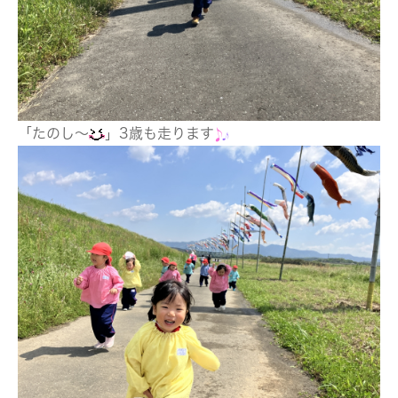
「たのし～
」3歳も走ります